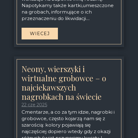
Napotykamy także kartki,umieszczone
na grobach, informujące o ich
przeznaczeniu do likwidacji....
WIECEJ
Neony, wierszyki i
wirtualne grobowce – o
najciekawszych
nagrobkach na świecie
22 cze 2025
Cmentarze, a co za tym idzie, nagrobki i
grobowce, często kojarzą nam się z
szarością: kolory pojawiają się
najczęściej dopiero wtedy gdy z okazji
różnych świąt przynosimy kwiaty. I