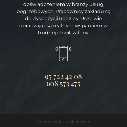
doświadczeniem w branży usług
pogrzebowych. Pracownicy zakładu są
do dyspozycji Rodziny. Uczciwie
doradzają i są realnym wsparciem w
trudnej chwili żałoby.
95 722 42 08
608 573 475
Created by factoryform.com