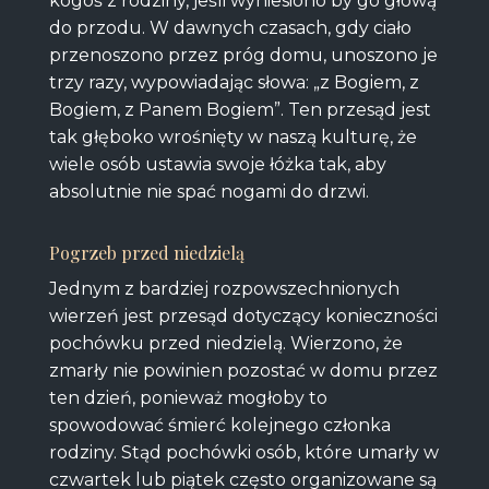
kogoś z rodziny, jeśli wyniesiono by go głową
do przodu. W dawnych czasach, gdy ciało
przenoszono przez próg domu, unoszono je
trzy razy, wypowiadając słowa: „z Bogiem, z
Bogiem, z Panem Bogiem”. Ten przesąd jest
tak głęboko wrośnięty w naszą kulturę, że
wiele osób ustawia swoje łóżka tak, aby
absolutnie nie spać nogami do drzwi.
Pogrzeb przed niedzielą
Jednym z bardziej rozpowszechnionych
wierzeń jest przesąd dotyczący konieczności
pochówku przed niedzielą. Wierzono, że
zmarły nie powinien pozostać w domu przez
ten dzień, ponieważ mogłoby to
spowodować śmierć kolejnego członka
rodziny. Stąd pochówki osób, które umarły w
czwartek lub piątek często organizowane są