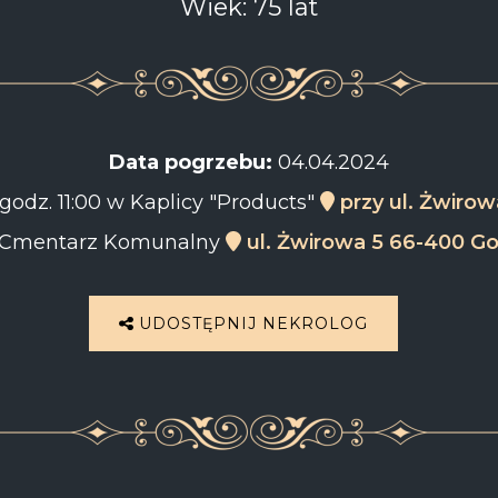
Wiek: 75 lat
Data pogrzebu:
04.04.2024
godz. 11:00 w Kaplicy "Products"
przy ul. Żwiro
Cmentarz Komunalny
ul. Żwirowa 5 66-400 G
UDOSTĘPNIJ NEKROLOG