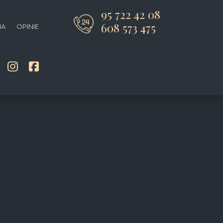
95 722 42 08
608 573 475
IA
OPINIE