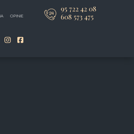
95 722 42 08
608 573 475
IA
OPINIE