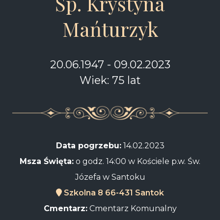
Śp. Krystyna
Mańturzyk
20.06.1947 - 09.02.2023
Wiek: 75 lat
Data pogrzebu:
14.02.2023
Msza Święta:
o godz. 14:00 w Kościele p.w. Św.
Józefa w Santoku
Szkolna 8 66-431 Santok
Cmentarz:
Cmentarz Komunalny