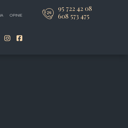
95 722 42 08
608 573 475
IA
OPINIE