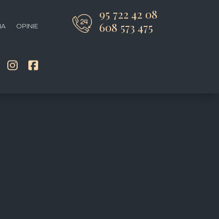
95 722 42 08
608 573 475
IA
OPINIE