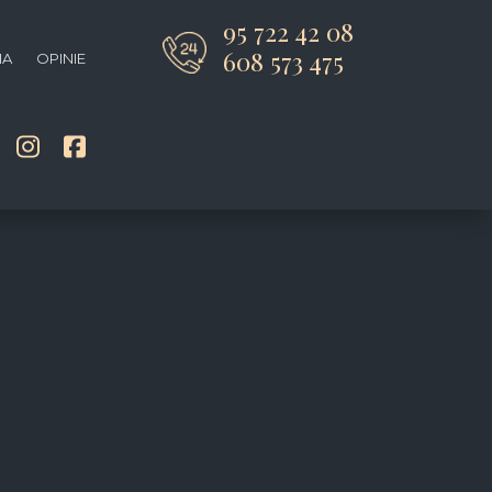
95 722 42 08
608 573 475
IA
OPINIE