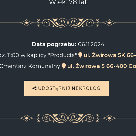
Wiek: 78 lat
Data pogrzebu:
06.11.2024
z. 11:00 w kaplicy "Products"
ul. Żwirowa 5K 66
Cmentarz Komunalny
ul. Żwirowa 5 66-400 G
UDOSTĘPNIJ NEKROLOG