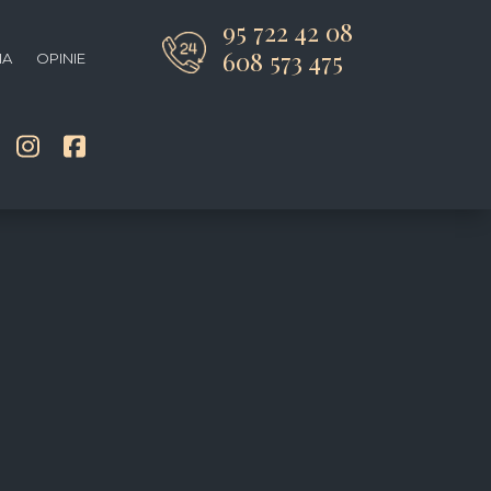
95 722 42 08
608 573 475
IA
OPINIE