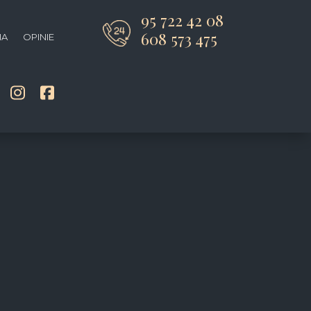
95 722 42 08
608 573 475
IA
OPINIE