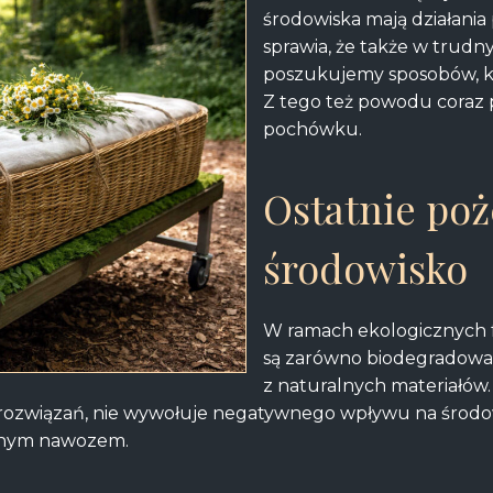
środowiska mają działani
sprawia, że także w trud
poszukujemy sposobów, kt
Z tego też powodu coraz p
pochówku.
Ostatnie poż
środowisko
W ramach ekologicznych 
są zarówno biodegradowaln
z naturalnych materiałów.
 rozwiązań, nie wywołuje negatywnego wpływu na środow
uralnym nawozem.