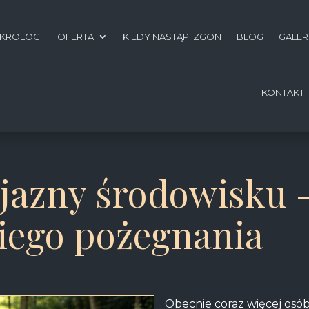
KROLOGI
OFERTA
KIEDY NASTĄPI ZGON
BLOG
GALER
KONTAKT
jazny środowisku –
iego pożegnania
Obecnie coraz więcej osób