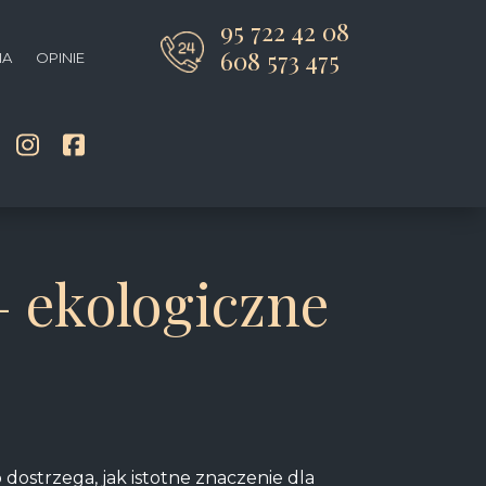
95 722 42 08
608 573 475
IA
OPINIE
 ekologiczne
 dostrzega, jak istotne znaczenie dla