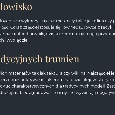
odowisko
nych urn wykorzystuje się materiały takie jak glina czy 
łość. Coraz częściej stosuje się również surowce z recykli
 się naturalne barwniki, dzięki czemu urny mogą przybr
h i wyglądzie.
radycyjnych trumien
h materiałów tak jak tektura czy wiklina. Najczęściej je
rzchnię pokrywa się lakierem na bazie olejów, który ni
okuć charakterystycznych dla tradycyjnych modeli. Zas
e dłużej niż biodegradowalne urny, nie wywierają negat